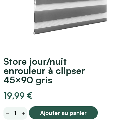
Store jour/nuit
enrouleur à clipser
45×90 gris
19,99
€
Store
Ajouter au panier
jour/nuit
enrouleur