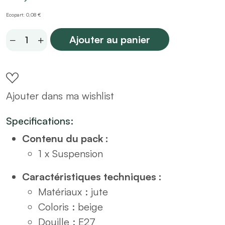
Ecopart: 0,08 €
Suspension
Ajouter au panier
en
bambou
D36
Ajouter dans ma wishlist
quantity
Specifications:
Contenu du pack :
1 x Suspension
Caractéristiques techniques :
Matériaux : jute
Coloris : beige
Douille : E27