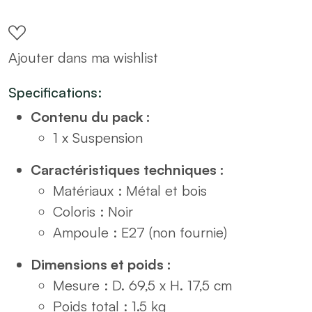
métal
et
Ajouter dans ma wishlist
en
rotin
Specifications:
D70
Contenu du pack :
quantity
1 x Suspension
Caractéristiques techniques :
Matériaux : Métal et bois
Coloris : Noir
Ampoule : E27 (non fournie)
Dimensions et poids :
Mesure : D. 69,5 x H. 17,5 cm
Poids total : 1.5 kg