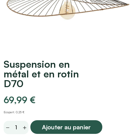
Suspension en
métal et en rotin
D70
69,99
€
Ecopart: 0,25 €
Suspension
Ajouter au panier
en