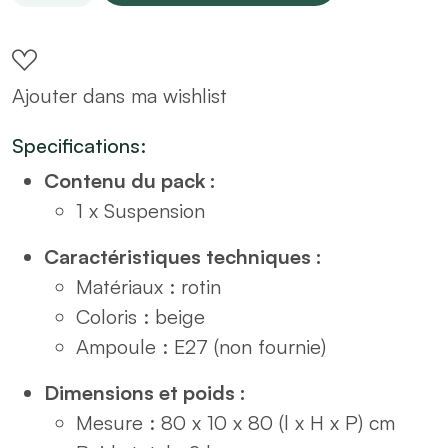
en
rotin
D80
Ajouter dans ma wishlist
quantity
Specifications:
Contenu du pack :
1 x Suspension
Caractéristiques techniques :
Matériaux : rotin
Coloris : beige
Ampoule : E27 (non fournie)
Dimensions et poids :
Mesure : 80 x 10 x 80 (l x H x P) cm