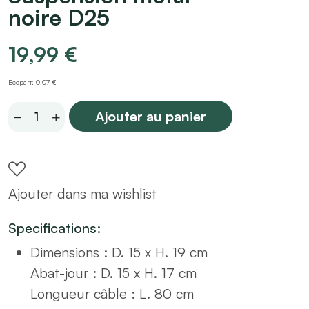
noire D25
19,99
€
Ecopart: 0,07 €
Suspension
Ajouter au panier
métal
noire
D25
Ajouter dans ma wishlist
quantity
Specifications:
Dimensions :
D. 15 x H. 19 cm
Abat-jour : D. 15 x H. 17 cm
Longueur câble : L. 80 cm