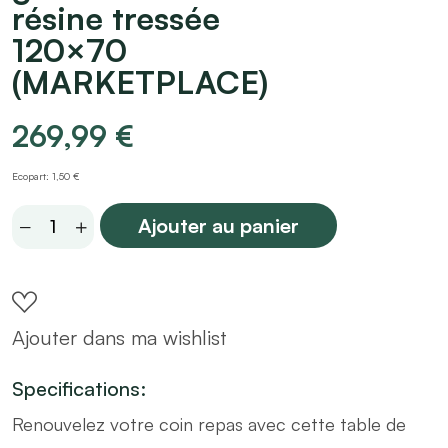
résine tressée
120×70
(MARKETPLACE)
269,99
€
Ecopart: 1,50 €
Table
Ajouter au panier
à
manger
d’extérieur/jardin
Ajouter dans ma wishlist
grise
en
Specifications:
bois
Renouvelez votre coin repas avec cette table de
et