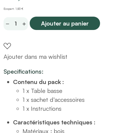
Ecopart: 1,83 €
Table
Ajouter au panier
basse
bois
et
Ajouter dans ma wishlist
cannage
rotin
Specifications:
quantity
Contenu du pack :
1 x Table basse
1 x sachet d’accessoires
1 x Instructions
Caractéristiques techniques :
Matériaux : bois