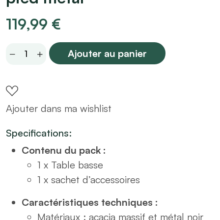
119,99
€
Table
Ajouter au panier
basse
en
acacia
Ajouter dans ma wishlist
massif
D40
Specifications:
pied
Contenu du pack :
métal
1 x Table basse
quantity
1 x sachet d’accessoires
Caractéristiques techniques :
Matériaux : acacia massif et métal noir