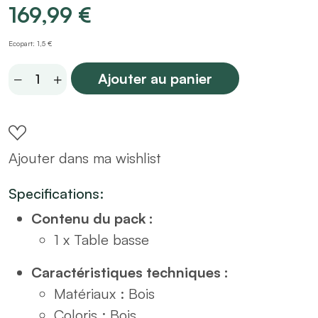
169,99
€
Ecopart: 1,5 €
Table
Ajouter au panier
basse
en
bois
Ajouter dans ma wishlist
arrondie
art
Specifications:
déco
Contenu du pack :
L100
1 x Table basse
quantity
Caractéristiques techniques :
Matériaux : Bois
Coloris : Bois