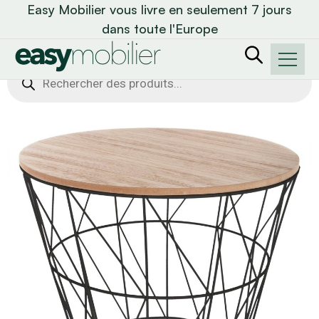
Easy Mobilier vous livre en seulement 7 jours
dans toute l'Europe
Recherche
de
produits