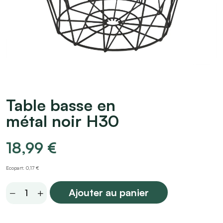
Table basse en
métal noir H30
18,99
€
Ecopart: 0,17 €
Table
Ajouter au panier
basse
en