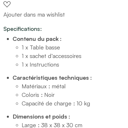
métal
Ajouter dans ma wishlist
noir
H30
Specifications:
quantity
Contenu du pack :
1 x Table basse
1 x sachet d’accessoires
1 x Instructions
Caractéristiques techniques :
Matériaux : métal
Coloris : Noir
Capacité de charge : 10 kg
Dimensions et poids :
Large : 38 x 38 x 30 cm