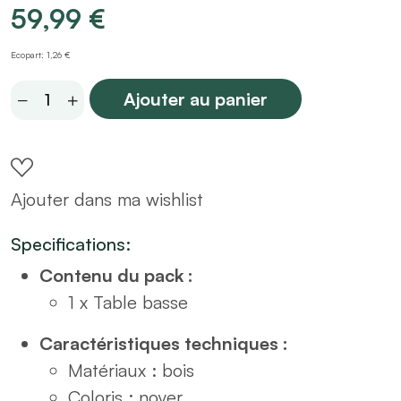
59,99
€
Ecopart: 1,26 €
Table
Ajouter au panier
basse/
table
d'appoint
Ajouter dans ma wishlist
effet
noyer
Specifications:
quantity
Contenu du pack :
1 x Table basse
Caractéristiques techniques :
Matériaux : bois
Coloris : noyer