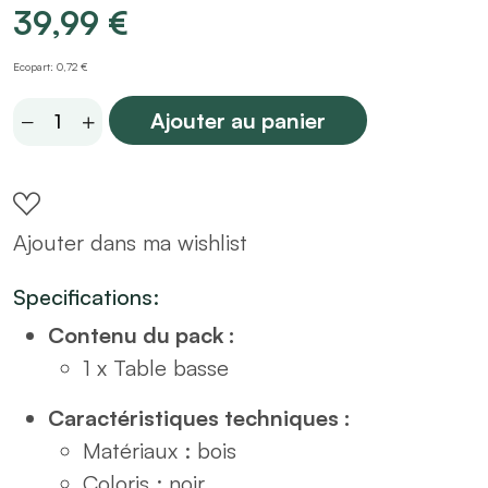
39,99
€
Ecopart: 0,72 €
Table
Ajouter au panier
basse/
table
d'appoint
Ajouter dans ma wishlist
en
bois
Specifications:
noir
Contenu du pack :
quantity
1 x Table basse
Caractéristiques techniques :
Matériaux : bois
Coloris : noir