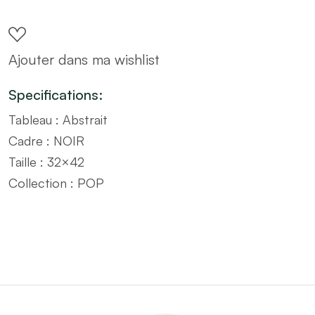
avec
cadre
Ajouter dans ma wishlist
noir
POP
Specifications:
–
Tableau : Abstrait
Taille
Cadre : NOIR
32x42
Taille : 32×42
quantity
Collection : POP