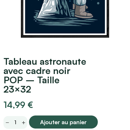
Tableau astronaute
avec cadre noir
POP – Taille
23×32
14,99
€
Tableau
Ajouter au panier
astronaute