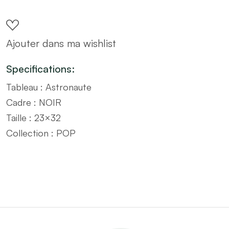
avec
cadre
Ajouter dans ma wishlist
noir
POP
Specifications:
–
Tableau : Astronaute
Taille
Cadre : NOIR
23x32
Taille : 23×32
quantity
Collection : POP