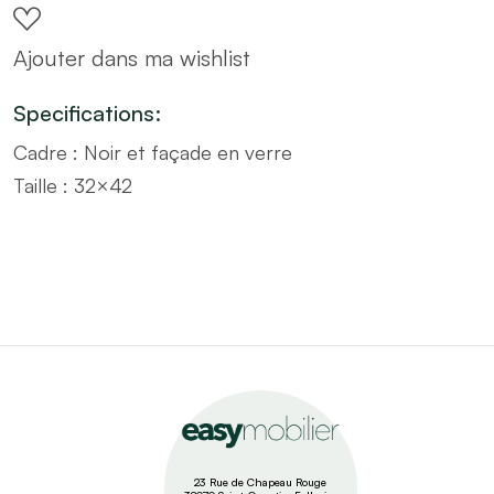
cadre
Ajouter dans ma wishlist
noir
–
Specifications:
Taille
Cadre : Noir et façade en verre
32x42
Taille : 32×42
quantity
23 Rue de Chapeau Rouge