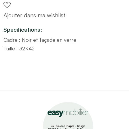
cadre
Ajouter dans ma wishlist
noir
–
Specifications:
Taille
Cadre : Noir et façade en verre
32x42
Taille : 32×42
quantity
23 Rue de Chapeau Rouge