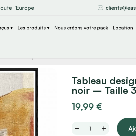
toute l'Europe
clients@eas
nçus ▾
Les produits ▾
Nous créons votre pack
Location
che
s
Tableau desig
noir – Taille
19,99
€
Tableau
Aj
design