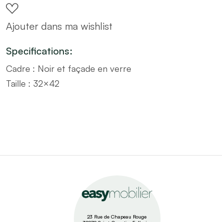
cadre
Ajouter dans ma wishlist
noir
–
Specifications:
Taille
Cadre : Noir et façade en verre
32x42
Taille : 32×42
quantity
23 Rue de Chapeau Rouge