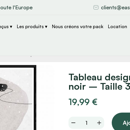
toute l'Europe
clients@eas
nçus ▾
Les produits ▾
Nous créons votre pack
Location
che
s
Tableau desig
noir – Taille
19,99
€
Tableau
Aj
design