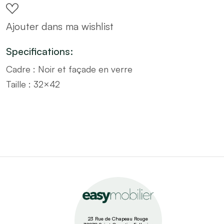
cadre
Ajouter dans ma wishlist
noir
–
Specifications:
Taille
Cadre : Noir et façade en verre
32x42
Taille : 32×42
quantity
23 Rue de Chapeau Rouge