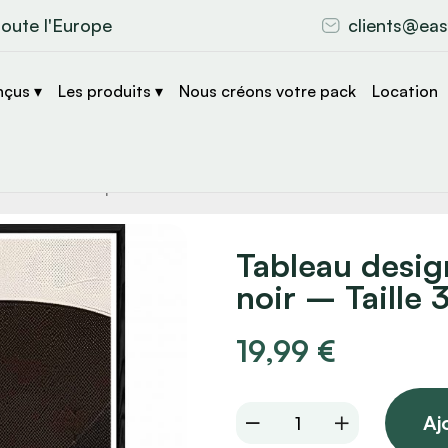
toute l'Europe
clients@eas
nçus ▾
Les produits ▾
Nous créons votre pack
Location
che
s
Tableau desig
noir – Taille
19,99
€
Tableau
Aj
design