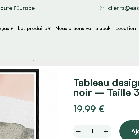
toute l'Europe
clients@eas
nçus ▾
Les produits ▾
Nous créons votre pack
Location
che
s
Tableau desig
noir – Taille
19,99
€
Tableau
Aj
design