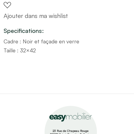
cadre
Ajouter dans ma wishlist
noir
–
Specifications:
Taille
Cadre : Noir et façade en verre
32x42
Taille : 32×42
quantity
23 Rue de Chapeau Rouge