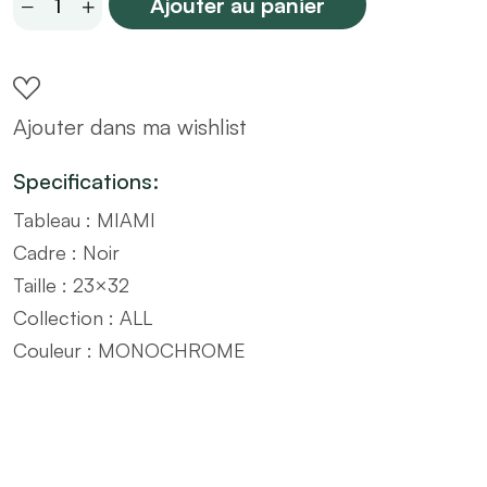
Ajouter au panier
MIAMI
avec
cadre
Ajouter dans ma wishlist
noir
ALL
Specifications:
MONOCHROME
Tableau : MIAMI
–
Cadre : Noir
Taille
Taille : 23×32
23x32
Collection : ALL
quantity
Couleur : MONOCHROME