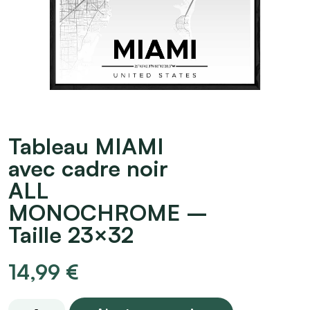
Tableau MIAMI
avec cadre noir
ALL
MONOCHROME –
Taille 23×32
14,99
€
Tableau