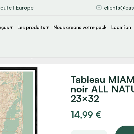
toute l'Europe
clients@eas
nçus ▾
Les produits ▾
Nous créons votre pack
Location
che
s
Tableau MIAM
noir ALL NAT
23×32
14,99
€