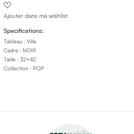
avec
Ajouter dans ma wishlist
cadre
noir
Specifications:
–
Tableau : Ville
Taille
Cadre : NOIR
32x42
Taille : 32×42
quantity
Collection : POP