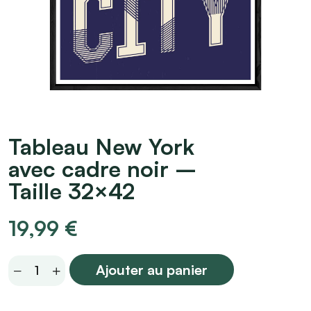
Tableau New York
avec cadre noir –
Taille 32×42
19,99
€
Tableau
Ajouter au panier
New
York