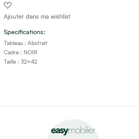
cadre
Ajouter dans ma wishlist
noir
–
Specifications:
Taille
Tableau : Abstrait
32x42
Cadre : NOIR
quantity
Taille : 32×42