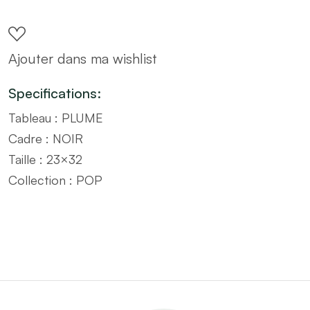
avec
cadre
Ajouter dans ma wishlist
noir
POP
Specifications:
–
Tableau : PLUME
Taille
Cadre : NOIR
23x32
Taille : 23×32
quantity
Collection : POP