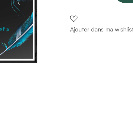
avec
cadre
noir
Ajouter dans ma wishlis
POP
–
Taille
32x42
quantity