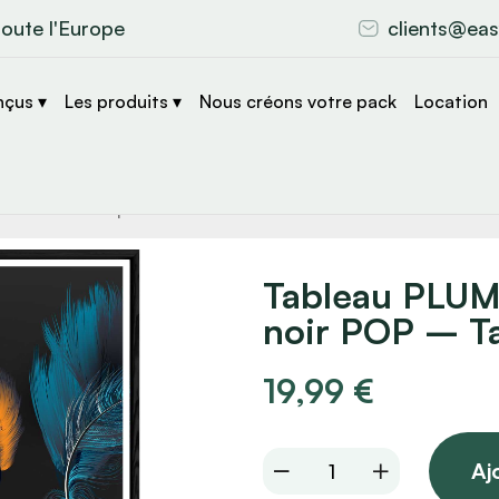
toute l'Europe
clients@eas
nçus ▾
Les produits ▾
Nous créons votre pack
Location
che
s
Tableau PLUM
noir POP – Ta
19,99
€
Tableau
Aj
PLUME