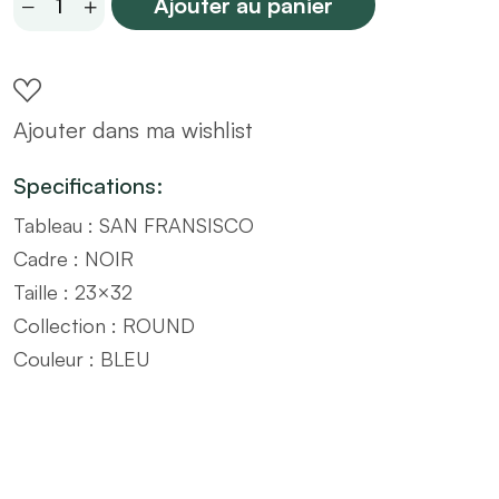
Ajouter au panier
SAN
FRANSISCO
avec
Ajouter dans ma wishlist
cadre
noir
Specifications:
ROUND
Tableau : SAN FRANSISCO
BLEU
Cadre : NOIR
–
Taille : 23×32
Taille
Collection : ROUND
23x32
Couleur : BLEU
quantity