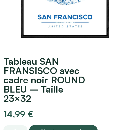
Tableau SAN
FRANSISCO avec
cadre noir ROUND
BLEU – Taille
23×32
14,99
€
Tableau