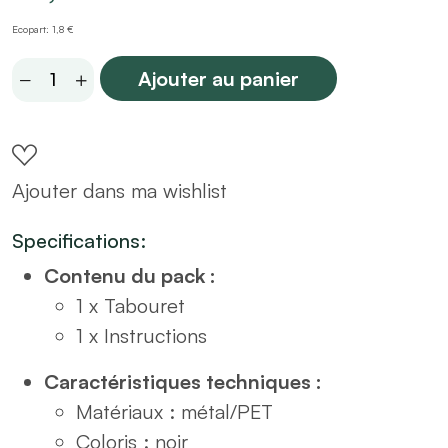
Ecopart: 1,8 €
Tabouret
Ajouter au panier
en
métal
noir
Ajouter dans ma wishlist
quantity
Specifications:
Contenu du pack :
1 x Tabouret
1 x Instructions
Caractéristiques techniques :
Matériaux : métal/PET
Coloris : noir