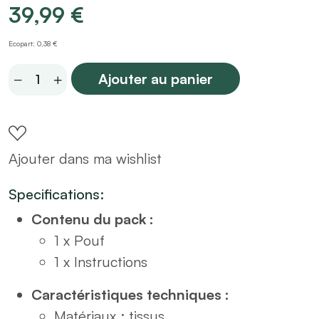
39,99
€
Ecopart: 0,38 €
Tabouret
Ajouter au panier
en
velours
côtelé
Ajouter dans ma wishlist
taupe
quantity
Specifications:
Contenu du pack :
1 x Pouf
1 x Instructions
Caractéristiques techniques :
Matériaux : tissus