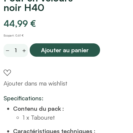
noir H40
44,99
€
Ecopart: 0,61 €
Pouf
Ajouter au panier
en
velours
noir
Ajouter dans ma wishlist
H40
quantity
Specifications:
Contenu du pack :
1 x Tabouret
Caractéristiques techniques :