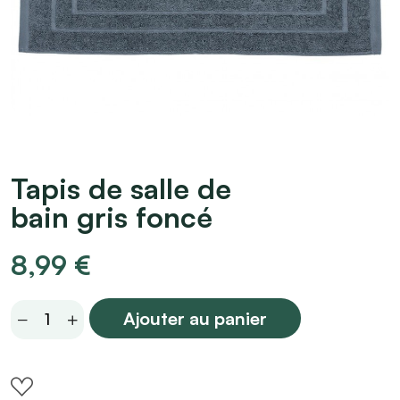
Tapis de salle de
bain gris foncé
8,99
€
Tapis
Ajouter au panier
de
salle
de