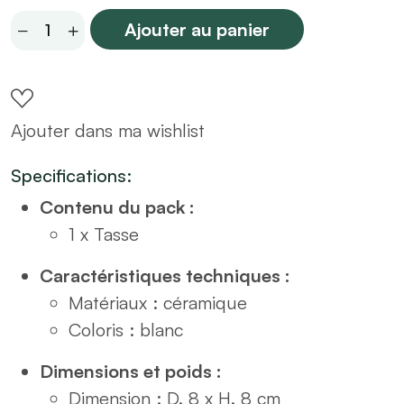
Tasse
Ajouter au panier
deco
26cl
(visuel
Ajouter dans ma wishlist
aléatoire)
quantity
Specifications:
Contenu du pack :
1 x Tasse
Caractéristiques techniques :
Matériaux : céramique
Coloris : blanc
Dimensions et poids :
Dimension : D. 8 x H. 8 cm