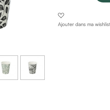
10cl
(visuel
aléatoire)
Ajouter dans ma wishlis
quantity