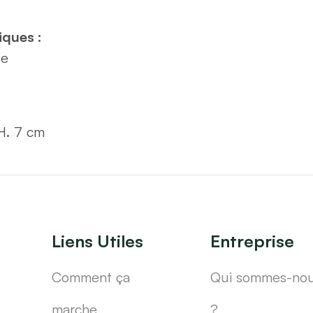
iques :
ue
 H. 7 cm
Liens Utiles
Entreprise
Comment ça
Qui sommes-no
marche
?