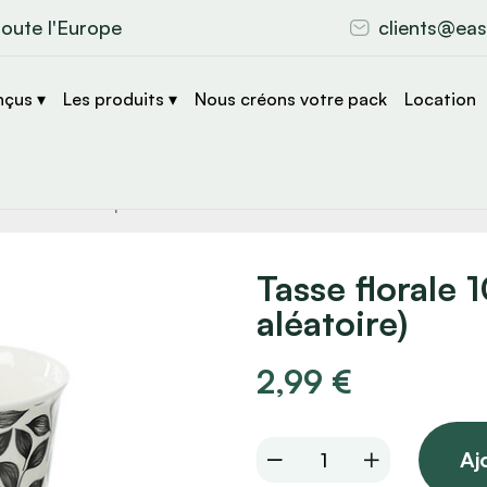
toute l'Europe
clients@eas
nçus ▾
Les produits ▾
Nous créons votre pack
Location
che
s
Tasse florale 1
aléatoire)
2,99
€
Tasse
Aj
florale