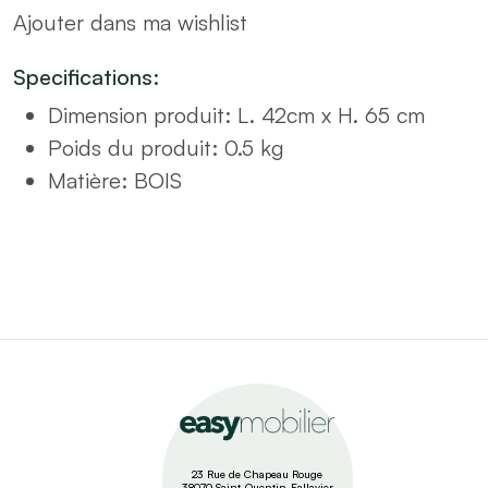
Ajouter dans ma wishlist
42x65
quantity
Specifications:
Dimension produit
:
L. 42cm x H. 65 cm
Poids du produit
: 0.5
kg
Matière
:
BOIS
23 Rue de Chapeau Rouge
38070 Saint-Quentin-Fallavier