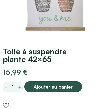
Toile à suspendre
plante 42×65
15,99
€
Toile
Ajouter au panier
à
suspendre
plante