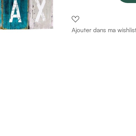
"Relax"
25x75
quantity
Ajouter dans ma wishlis