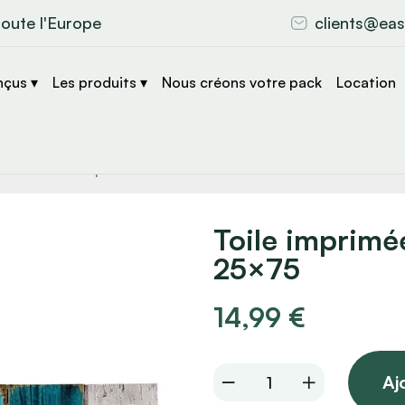
toute l'Europe
clients@eas
nçus ▾
Les produits ▾
Nous créons votre pack
Location
che
s
Toile imprimé
25×75
14,99
€
Toile
Aj
imprimée