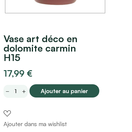
Vase art déco en
dolomite carmin
H15
17,99
€
Vase
Ajouter au panier
art
déco
en
Ajouter dans ma wishlist
dolomite