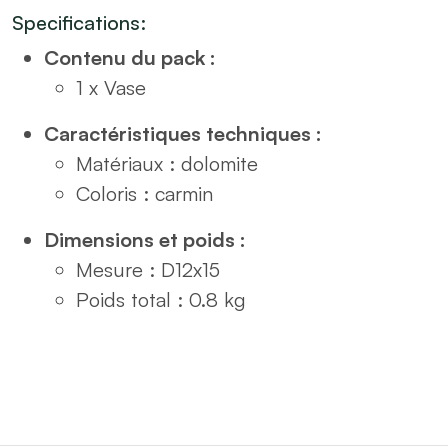
carmin
Specifications:
H15
Contenu du pack :
quantity
1 x Vase
Caractéristiques techniques :
Matériaux : dolomite
Coloris : carmin
Dimensions et poids :
Mesure : D12x15
Poids total : 0.8 kg