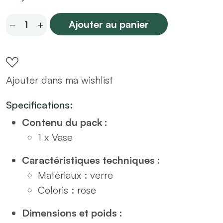
Vase
Ajouter au panier
bocal
en
verre
Ajouter dans ma wishlist
rose
H23
Specifications:
quantity
Contenu du pack :
1 x Vase
Caractéristiques techniques :
Matériaux : verre
Coloris : rose
Dimensions et poids :