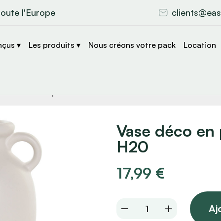
toute l'Europe
clients@eas
nçus ▾
Les produits ▾
Nous créons votre pack
Location
che
s
Vase déco en 
H20
17,99
€
Vase
Aj
déco