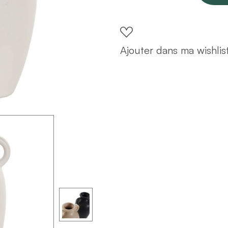
en
porcelaine
blanc
Ajouter dans ma wishlis
H20
quantity