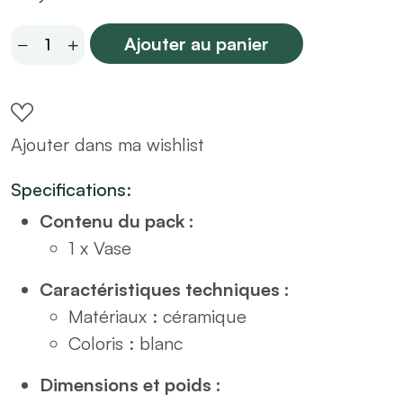
Vase
Ajouter au panier
en
céramique
blanche
Ajouter dans ma wishlist
H30
quantity
Specifications:
Contenu du pack :
1 x Vase
Caractéristiques techniques :
Matériaux : céramique
Coloris : blanc
Dimensions et poids :