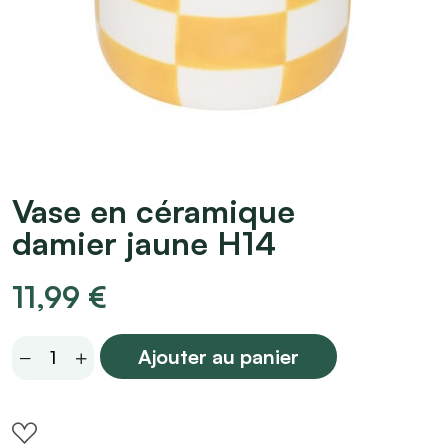
Vase en céramique
damier jaune H14
11,99
€
Vase
Ajouter au panier
en
céramique
damier