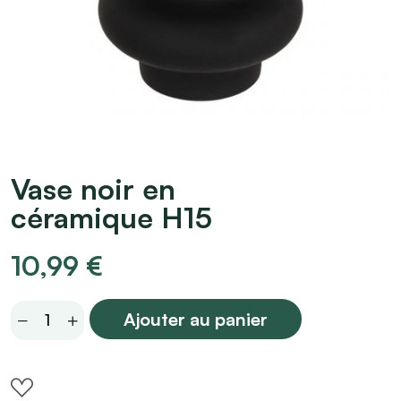
Vase noir en
céramique H15
10,99
€
Vase
Ajouter au panier
noir
en
céramique