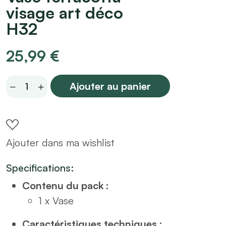
visage art déco
H32
25,99
€
Vase
Ajouter au panier
terracotta
visage
art
Ajouter dans ma wishlist
déco
H32
Specifications:
quantity
Contenu du pack :
1 x Vase
Caractéristiques techniques :