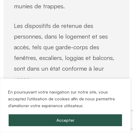
munies de trappes.
Les dispositifs de retenue des
personnes, dans le logement et ses
accès, tels que garde-corps des
fenêtres, escaliers, loggias et balcons,
sont dans un état conforme à leur
usage.
En poursuivant votre navigation sur notre site, vous
La nature et l’état de conservation et
acceptez l'utilisation de cookies afin de nous permettre
d'améliorer votre expérience utilisateur.
d’entretien des matériaux de
construction, des canalisations et des
Accepter
revêtements du logement ne