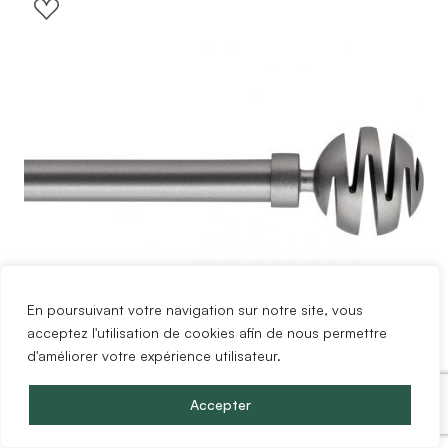
En poursuivant votre navigation sur notre site, vous
acceptez l'utilisation de cookies afin de nous permettre
d'améliorer votre expérience utilisateur.
Accepter
Kit De Tringle Extensible Aluminium (L210 –
L380 Cm / D19 Mm) Argent