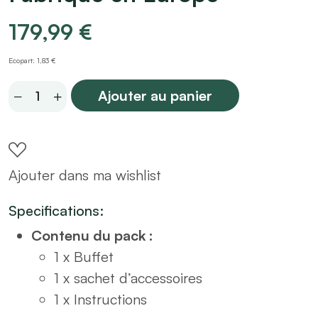
179,99
€
Ecopart: 1,83 €
Buffet
Ajouter au panier
2
portes
bleu
Ajouter dans ma wishlist
foncé
L80
Specifications:
–
Contenu du pack :
Fabriqué
1 x Buffet
en
1 x sachet d’accessoires
Europe
1 x Instructions
quantity