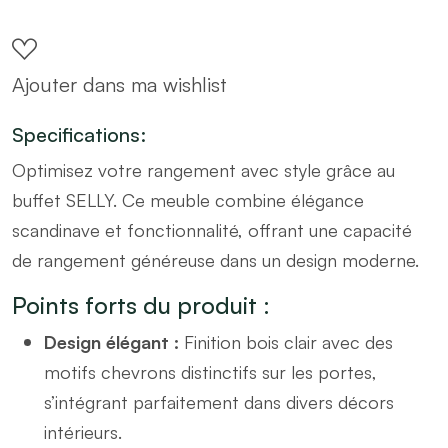
2
Portes
Ajouter dans ma wishlist
et
trois
Specifications:
tiroirs
Optimisez votre rangement avec style grâce au
système
buffet SELLY. Ce meuble combine élégance
Push
scandinave et fonctionnalité, offrant une capacité
&
de rangement généreuse dans un design moderne.
Pull
SELLY
Points forts du produit :
quantity
Design élégant :
Finition bois clair avec des
motifs chevrons distinctifs sur les portes,
s’intégrant parfaitement dans divers décors
intérieurs.