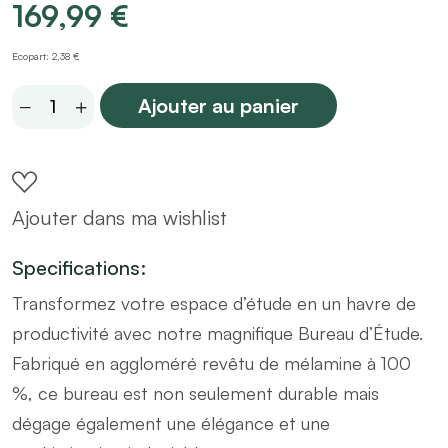
169,99
€
Ecopart: 2,38 €
Bureau
Ajouter au panier
d'angle
avec
rangements
Ajouter dans ma wishlist
en
bois
Specifications:
blanc
Transformez votre espace d’étude en un havre de
et
productivité avec notre magnifique Bureau d’Étude.
pin
Fabriqué en aggloméré revêtu de mélamine à 100
L130
%, ce bureau est non seulement durable mais
cm
dégage également une élégance et une
quantity